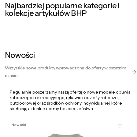
ochronne
ochronna
Najbardziej popularne kategorie i
i
i
kolekcje artykułów BHP
robocze
robocza
Nowości
Wszystkie nowe produkty wprowadzone do oferty w ostatnim
czasie.
Regularnie poszerzamy naszą ofertę o nowe modele obuwia
roboczego i rekreacyjnego, rękawic i odzieży roboczej,
outdoorowej oraz środków ochrony indywidualnej, które
spełniają aktualne normy bezpieczeństwa.
Nowość