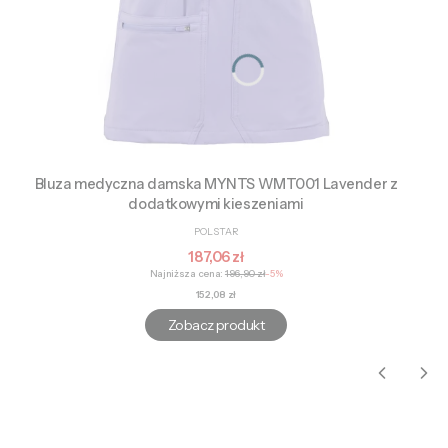
Bluza medyczna damska MYNTS WMT001 Lavender z
dodatkowymi kieszeniami
PRODUCENT
POLSTAR
Cena promocyjna
187,06 zł
Najniższa cena:
196,90 zł
-5%
Cena
152,08 zł
Zobacz produkt