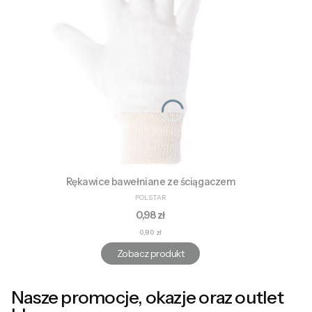
Rękawice bawełniane ze ściągaczem
PRODUCENT
POLSTAR
Cena
0,98 zł
Cena
0,80 zł
Zobacz produkt
Nasze promocje, okazje oraz outlet