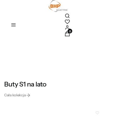
Otwórz wyszukiwarkę
Produkty w koszyku: 0. Zoba
Buty S1 na lato
Cała kolekcja