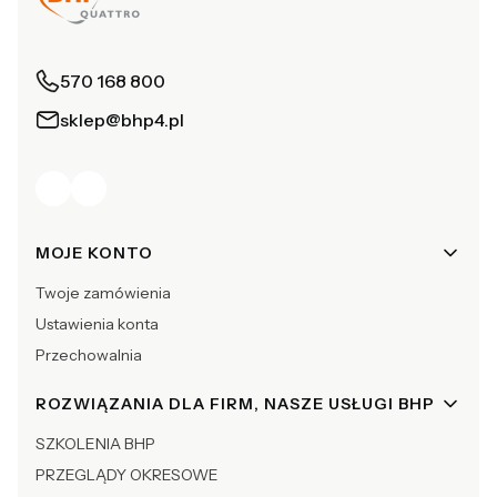
570 168 800
sklep@bhp4.pl
Linki w stopce
MOJE KONTO
Twoje zamówienia
Ustawienia konta
Przechowalnia
ROZWIĄZANIA DLA FIRM, NASZE USŁUGI BHP
SZKOLENIA BHP
PRZEGLĄDY OKRESOWE