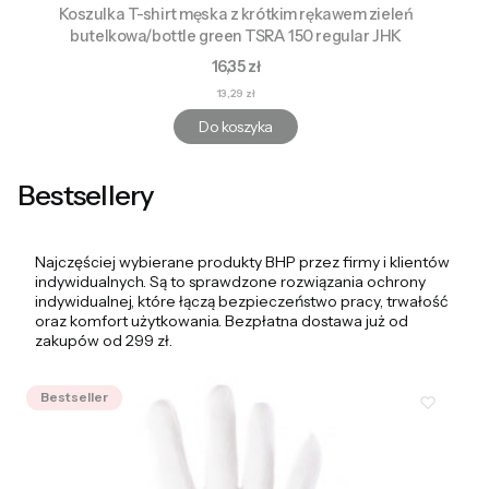
Koszulka T-shirt męska z krótkim rękawem zieleń
butelkowa/bottle green TSRA 150 regular JHK
Cena
16,35 zł
Cena
13,29 zł
Do koszyka
Bestsellery
Najczęściej wybierane produkty BHP przez firmy i klientów
indywidualnych. Są to sprawdzone rozwiązania ochrony
indywidualnej, które łączą bezpieczeństwo pracy, trwałość
oraz komfort użytkowania. Bezpłatna dostawa już od
zakupów od 299 zł.
Bestseller