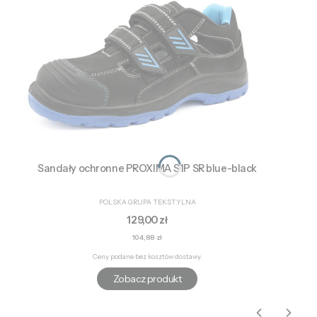
Sandały ochronne PROXIMA S1P SR blue-black
PRODUCENT
POLSKA GRUPA TEKSTYLNA
Cena
129,00 zł
Cena
104,88 zł
Ceny podane bez kosztów dostawy.
Zobacz produkt