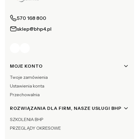
570 168 800
sklep@bhp4.pl
Linki w stopce
MOJE KONTO
Twoje zamówienia
Ustawienia konta
Przechowalnia
ROZWIĄZANIA DLA FIRM, NASZE USŁUGI BHP
SZKOLENIA BHP
PRZEGLĄDY OKRESOWE