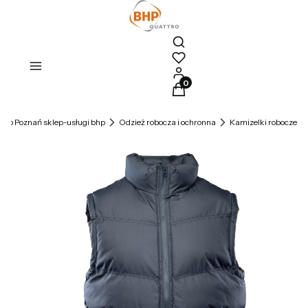
Otwórz wyszukiwarkę
Produkty w koszyku: 0. Zoba
tro Poznań sklep-usługi bhp
Odzież robocza i ochronna
Kamizelki robocze