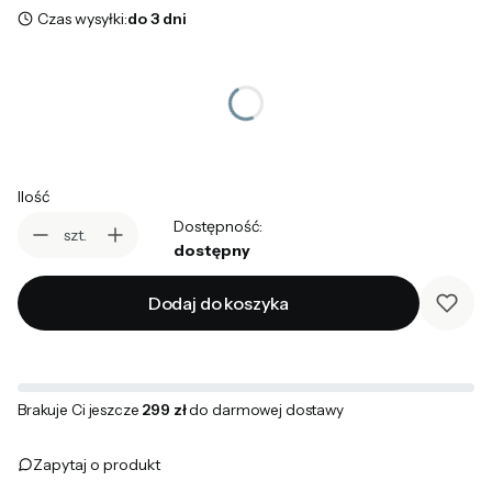
Czas wysyłki:
do 3 dni
*
Rozmiar wzrost / klatka / pas
Wybierz
Ilość
Dostępność:
szt.
dostępny
Dodaj do koszyka
Brakuje Ci jeszcze
299 zł
do darmowej dostawy
Zapytaj o produkt