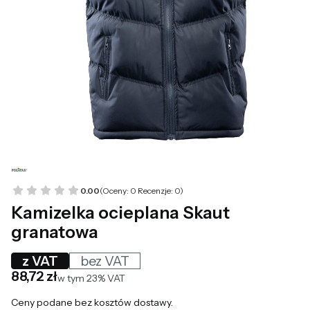
0.00
(Oceny: 0 Recenzje: 0)
Kamizelka ocieplana Skaut
granatowa
z VAT
bez VAT
Cena
88,72 zł
w tym 23% VAT
w tym
23%
VAT
Ceny podane bez kosztów dostawy.