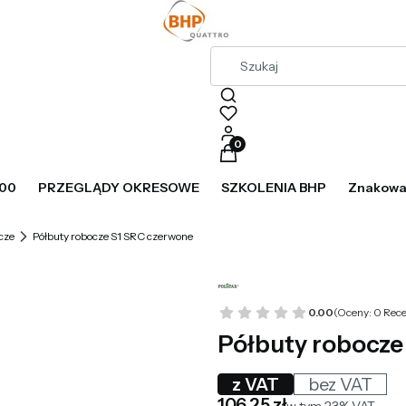
Produkty w koszyku: 0. Zobac
800
PRZEGLĄDY OKRESOWE
SZKOLENIA BHP
Znakowan
cze
Półbuty robocze S1 SRC czerwone
0.00
(Oceny: 0 Rece
Półbuty robocze
z VAT
bez VAT
Cena
106,25 zł
w tym 23% VAT