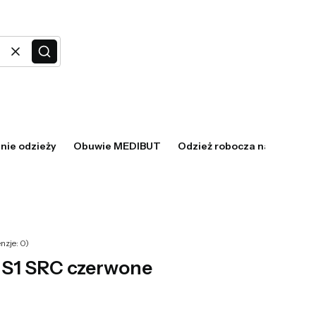
Wyczyść
Szukaj
z szczegóły
ie odzieży
Obuwie MEDIBUT
Odzież robocza na lato – kró
nzje: 0)
 S1 SRC czerwone