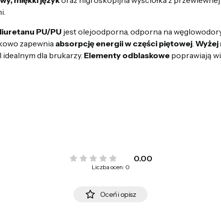
i.
iuretanu PU/PU
jest olejoodporna, odporna na węglowodory,
atkowo zapewnia
absorpcję energii w części piętowej
.
Wyżej
 idealnym dla brukarzy.
Elementy odblaskowe
poprawiają w
0.00
Liczba ocen: 0
Oceń i opisz