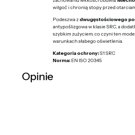
wilgoć i chronią stopy przed otarciam
Podeszwa z
dwugęstościowego pol
antypoślizgowa w klasie SRC, a dod
szybkim zużyciem, co czyni ten model
warunkach słabego oświetlenia.
Kategoria ochrony:
S1 SRC
Norma:
EN ISO 20345
Opinie