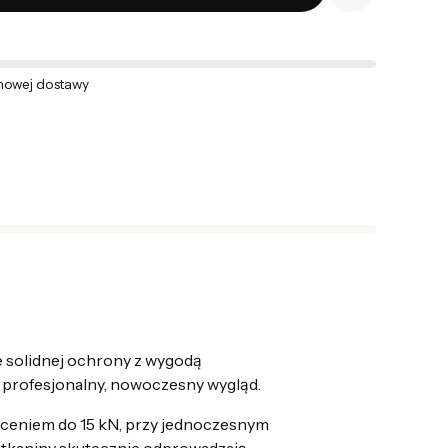
owej dostawy
e solidnej ochrony z wygodą
 profesjonalny, nowoczesny wygląd.
ieceniem do 15 kN, przy jednoczesnym
 tkaniny skutecznie odprowadzają