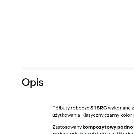
Opis
Półbuty robocze
S1 SRC
wykonane z 
użytkowania. Klasyczny czarny kolor
Zastosowany
kompozytowy podno
zachowaniu lekkości obuwia.
Miechow