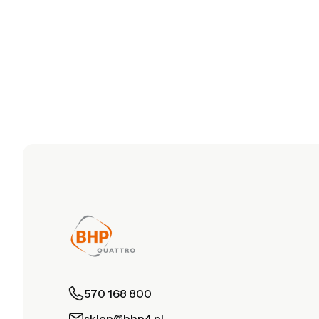
570 168 800
sklep@bhp4.pl