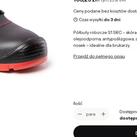
w tym
23%
VAT
Ceny podane bez kosztów dost
Czas wysyłki:
do 3 dni
Półbuty robocze S1 SRC – skó
olejoodporna, antypoślizgowa, 
nosek – idealne dla brukarzy.
Przejdź do pełnego opisu
*
Rozmiar obuwia Polstar
Wybierz
Ilość
Dostępn
para
dostęp