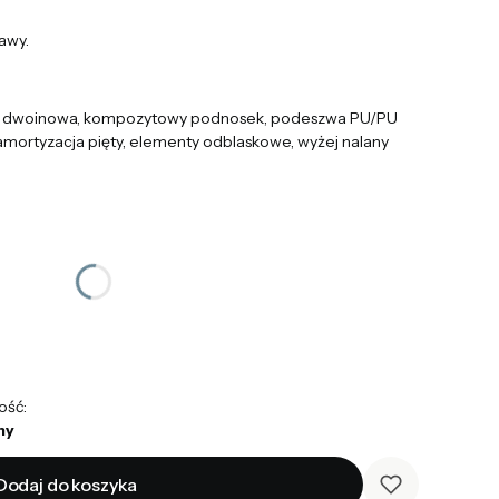
awy.
ra dwoinowa, kompozytowy podnosek, podeszwa PU/PU
amortyzacja pięty, elementy odblaskowe, wyżej nalany
ość:
ny
Dodaj do koszyka